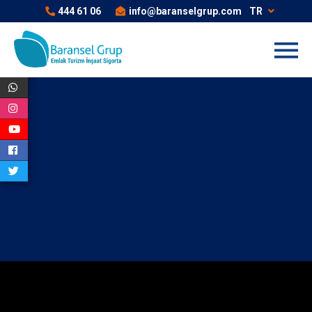
444 61 06
info@baranselgrup.com
TR