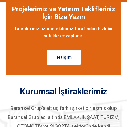
Projelerimiz ve Yatırım Teklifleriniz
İçin Bize Yazın
Talepleriniz uzman ekibimiz tarafından hızlı bir
şekilde cevaplanır.
İletişim
Kurumsal İştiraklerimiz
Baransel Grup’a ait üç farklı şirket birleşmiş olup
Baransel Grup adı altında EMLAK, İNŞAAT, TURİZM,
OTOMOTİV ve SİGORTA sektöründe kendi