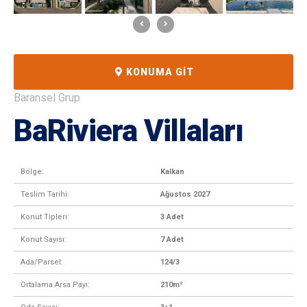
KONUMA GIT
Baransel Grup
BaRiviera Villaları
Bölge:
Kalkan
Teslim Tarihi:
Ağustos 2027
Konut Tipleri:
3 Adet
Konut Sayısı:
7 Adet
Ada/Parsel:
124/3
Ortalama Arsa Payı:
210m²