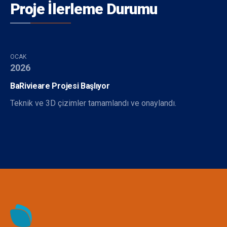
Proje İlerleme Durumu
OCAK
2026
BaRivieare Projesi Başlıyor
Teknik ve 3D çizimler tamamlandı ve onaylandı.