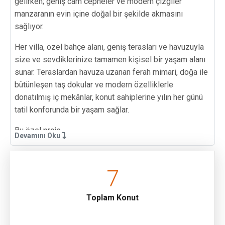
gelirken; geniş cam cepheler ve modern çizgiler
manzaranın evin içine doğal bir şekilde akmasını
sağlıyor.
Her villa, özel bahçe alanı, geniş terasları ve havuzuyla
size ve sevdiklerinize tamamen kişisel bir yaşam alanı
sunar. Teraslardan havuza uzanan ferah mimari, doğa ile
bütünleşen taş dokular ve modern özelliklerle
donatılmış iç mekânlar, konut sahiplerine yılın her günü
tatil konforunda bir yaşam sağlar.
Bu özel proje,
Devamını Oku
Kat seçenekleri sayesinde farklı yaşam alışkanlıklarına
hitap eden geniş bir ürün gamına, doğayla iç içe
7
konumlanmış benzersiz bir mimariye,
Müstakil villalarda sunulan göz alıcı deniz manzarasına,
Toplam Konut
modern, güvenli ve konforlu bir yaşam yaklaşımına
sahiptir. Hem yatırım hem de yaşam için ideal olan bu