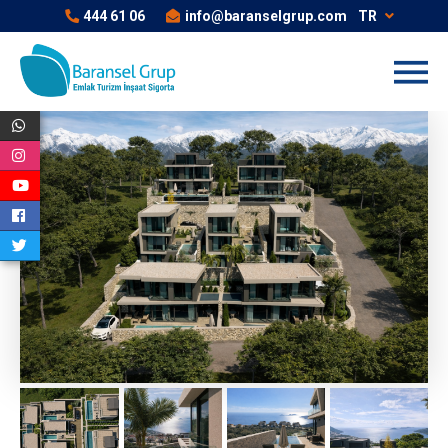
444 61 06
info@baranselgrup.com
TR