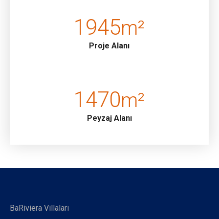
seçkin proje, sizi ayrıcalıklı bir hayatın kapılarını
1945
aralamaya davet ediyor.
m²
Proje Alanı
1470
m²
Peyzaj Alanı
BaRiviera Villaları