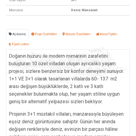
Oda Sayısı:
3+1
Manzara:
Deniz Manzaralı
Açıklama
Proje Özellikleri
Konum Özellikleri
Konut Tipleri
Fiyat Listesi
Doğanın huzuru ile modern mimarinin zarafetini
buluşturan 10 özel villadan oluşan ayrıcalıklı yaşam
projesi, sizlere benzersiz bir konfor deneyimi sunuyor.
1+1 VE 3+1 olarak tasarlanan villalarda 60- 137 m2
arası değişen büyüklüklerde, 2 katlı ve 3 katlı
seçenekler bulunmakta olup, her yaşam stiline uygun
geniş bir alternatif yelpazesi sizleri bekliyor.
Projenin 3+1 müstakil villaları, manzarasıyla büyüleyen
eşsiz deniz görüntüsüne sahiptir. Günün her anında
değişen renkleriyle deniz, evinizin bir parçası hâline