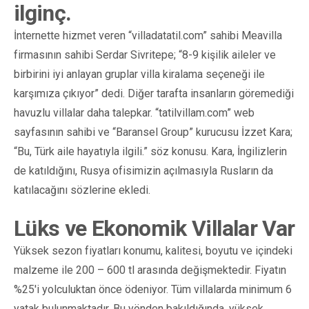
ilginç.
İnternette hizmet veren “villadatatil.com” sahibi Meavilla
firmasının sahibi Serdar Sivritepe; “8-9 kişilik aileler ve
birbirini iyi anlayan gruplar villa kiralama seçeneği ile
karşımıza çıkıyor” dedi. Diğer tarafta insanların göremediği
havuzlu villalar daha talepkar. “tatilvillam.com” web
sayfasının sahibi ve “Baransel Group” kurucusu İzzet Kara;
“Bu, Türk aile hayatıyla ilgili.” söz konusu. Kara, İngilizlerin
de katıldığını, Rusya ofisimizin açılmasıyla Rusların da
katılacağını sözlerine ekledi.
Lüks ve Ekonomik Villalar Var
Yüksek sezon fiyatları konumu, kalitesi, boyutu ve içindeki
malzeme ile 200 – 600 tl arasında değişmektedir. Fiyatın
%25'i yolculuktan önce ödeniyor. Tüm villalarda minimum 6
yatak bulunmaktadır. Bu yönden bakıldığında, yüksek