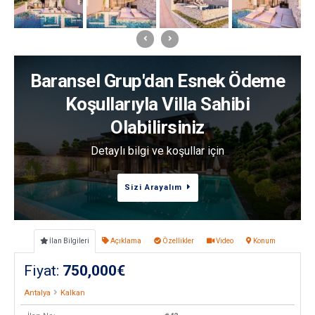
Baransel Grup'dan Esnek Ödeme
Koşullarıyla Villa Sahibi
Olabilirsiniz
Detaylı bilgi ve koşullar için
Sizi Arayalım
İlan Bilgileri
Açıklama
Özellikler
Video
Konum
Fiyat:
750,000€
Antalya
Kalkan