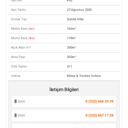
İlan No:
#42
İlan Tarihi:
27 Ağustos 2025
Emlak Tipi:
Satılık Villa
Metre Kare
:
162m²
(Net)
Metre Kare
:
174m²
(Brüt)
Açık Alan m²:
200m²
Arsa Payı:
250m²
Oda Sayısı:
2+1
Isıtma:
Klima & Yerden Isıtma
İletişim Bilgileri
Gsm
0 (532) 664 29 39
Gsm
0 (532) 667 17 26