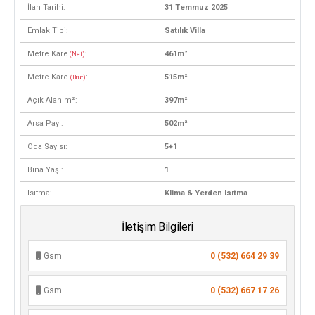
İlan Tarihi:
31 Temmuz 2025
Emlak Tipi:
Satılık Villa
Metre Kare
:
461m²
(Net)
Metre Kare
:
515m²
(Brüt)
Açık Alan m²:
397m²
Arsa Payı:
502m²
Oda Sayısı:
5+1
Bina Yaşı:
1
Isıtma:
Klima & Yerden Isıtma
İletişim Bilgileri
Gsm
0 (532) 664 29 39
Gsm
0 (532) 667 17 26