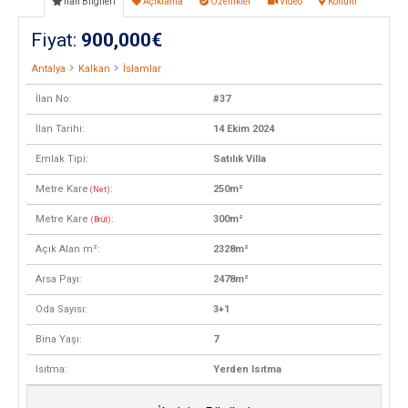
İlan Bilgileri
Açıklama
Özellikler
Video
Konum
Fiyat:
900,000€
Antalya
Kalkan
İslamlar
İlan No:
#37
İlan Tarihi:
14 Ekim 2024
Emlak Tipi:
Satılık Villa
Metre Kare
:
250m²
(Net)
Metre Kare
:
300m²
(Brüt)
Açık Alan m²:
2328m²
Arsa Payı:
2478m²
Oda Sayısı:
3+1
Bina Yaşı:
7
Isıtma:
Yerden Isıtma