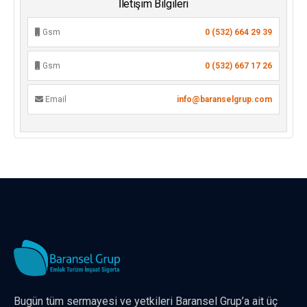
İletişim Bilgileri
Gsm
0 (532) 664 29 39
Gsm
0 (532) 667 17 26
Email
info@baranselgrup.com
Bugün tüm sermayesi ve yetkileri Baransel Grup’a ait üç