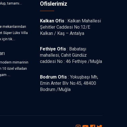
Ofislerimiz
olup, tamamı...
ime geçiniz.
Kalkan Ofis
: Kalkan Mahallesi
Şehitler Caddesi No:12/E
de mekanlarından
Kalkan / Kaş – Antalya
t Süper Lüks Villa
için tık...
Fethiye Ofis
: Babataşı
arı
mahallesi, Cahit Gündüz
caddesi No : 46 Fethiye /Muğla
 modern mimarinin
n 10 özel villadan
şam ...
Bodrum Ofis
: Yokuşbaşı Mh,
Emin Anter Blv No:45, 48400
Bodrum /Muğla