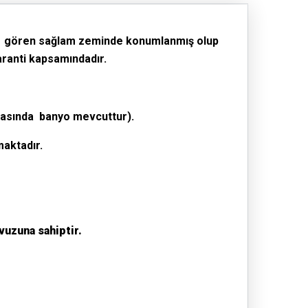
ıdan gören sağlam zeminde konumlanmış olup
aranti kapsamındadır.
dasında
banyo mevcuttur).
aktadır.
vuzuna sahiptir.