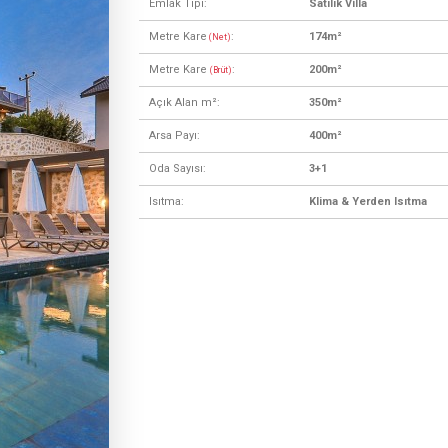
Emlak Tipi:
Satılık Villa
Metre Kare
:
174m²
(Net)
Metre Kare
:
200m²
(Brüt)
Açık Alan m²:
350m²
Arsa Payı:
400m²
Oda Sayısı:
3+1
Isıtma:
Klima & Yerden Isıtma