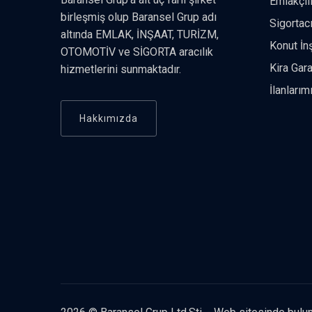
Emlakçıl
Esnek ödeme
birleşmiş olup Baransel Grup adı
Sigortac
altında EMLAK, İNŞAAT, TURİZM,
Konut İn
OTOMOTİV ve SİGORTA aracılık
Kira Gara
hizmetlerini sunmaktadır.
İlanlarım
Hakkımızda