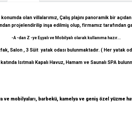
n konumda olan villalarımız, Çalış plajını panoramik bir aç
ndan projelendirilip inşa edilmiş olup, firmamız tarafından g
-A -dan Z -ye Eşyalı ve Mobilyalı olarak kullanıma hazır...
ak, Salon , 3
Süit
yatak odası bulunmaktadır. ( Her yatak o
katında Isıtmalı Kapalı Havuz, Hamam ve Saunalı SPA bulunm
ya ve mobilyaları, barbekü, kamelya ve geniş özel yüzme ha