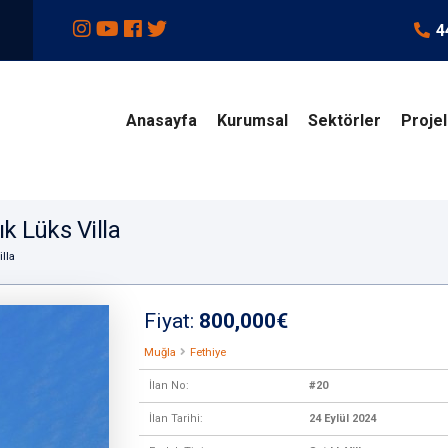
4
Anasayfa
Kurumsal
Sektörler
Proje
ık Lüks Villa
illa
Fiyat:
800,000€
Muğla
Fethiye
İlan No:
#20
İlan Tarihi:
24 Eylül 2024