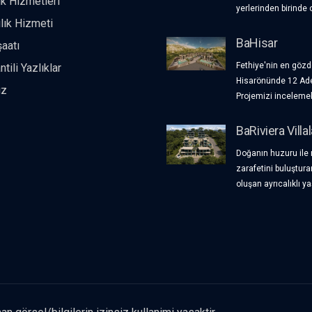
ık Hizmetleri
yerlerinden birinde 
 koşulları ve Kira garantisi detayları için lütfen iletiş
ılık Hizmeti
BaHisar
şaatı
Belirtilen fiyat, Eşyalı ve mobilyalı anahtar teslim fiyatıdır.
Fethiye'nin en göz
ntili Yazlıklar
Hisarönünde 12 Ade
ız
Projemizi incelemek 
BaRiviera Villal
Doğanın huzuru ile
zarafetini buluştura
oluşan ayrıcalıklı ya