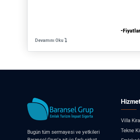
-
Fiyatla
Devamını Oku
Çocuk 
Şö
Hizmet
Villa Kir
Tekne Ki
Bugün tüm sermayesi ve yetkileri
Baransel Grup’a ait üç farlı şirket