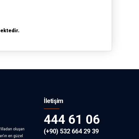
.
mektedir.
m
a
Jakuzi
emin
İletişim
reler
444 61 06
illadan oluşan
(+90) 532 664 29 39
an'ın en güzel