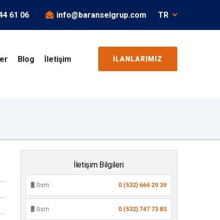
44 61 06
info@baranselgrup.com
TR
ler
Blog
İletişim
İLANLARIMIZ
İletişim Bilgileri
Gsm
0 (532) 664 29 39
Gsm
0 (532) 747 73 83