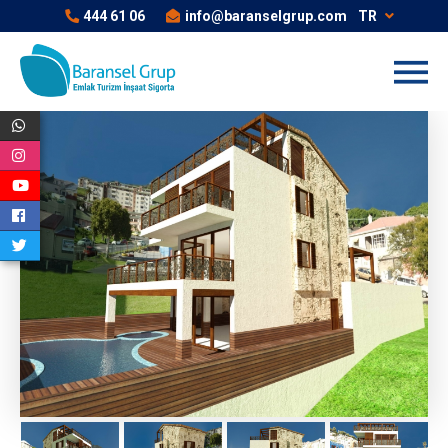
444 61 06
info@baranselgrup.com
TR