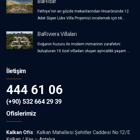
BaHisar
Fethiye'nin en gözde mekanlarından Hisarönünde 12
Adet Süper Lüks Villa Projemizi incelemek için tık...
BaRiviera Villaları
Doğanın huzuru ile modern mimarinin zarafetini
buluşturan 10 özel villadan oluşan ayrıcalıklı yaşam ...
İletişim
444 61 06
(+90) 532 664 29 39
Ofislerimiz
Kalkan Ofis
: Kalkan Mahallesi Şehitler Caddesi No:12/E
Kalkan / Kaş – Antalya