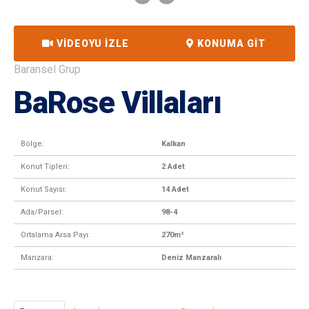
VIDEOYU İZLE
KONUMA GIT
Baransel Grup
BaRose Villaları
Bölge:
Kalkan
Konut Tipleri:
2 Adet
Konut Sayısı:
14 Adet
Ada/Parsel:
98-4
Ortalama Arsa Payı:
270m²
Manzara:
Deniz Manzaralı