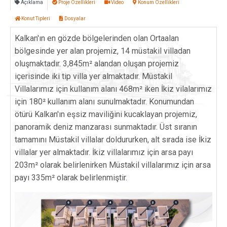
Açıklama
Proje Özellikleri
Video
Konum Özellikleri
Konut Tipleri
Dosyalar
Kalkan'ın en gözde bölgelerinden olan Ortaalan
bölgesinde yer alan projemiz, 14 müstakil villadan
oluşmaktadır. 3,845m² alandan oluşan projemiz
içerisinde iki tip villa yer almaktadır. Müstakil
Villalarımız için kullanım alanı 468m² iken İkiz vilalarımız
için 180² kullanım alanı sunulmaktadır. Konumundan
ötürü Kalkan'ın eşsiz maviliğini kucaklayan projemiz,
panoramik deniz manzarası sunmaktadır. Üst sıranın
tamamını Müstakil villalar doldururken, alt sırada ise İkiz
villalar yer almaktadır. İkiz villalarımız için arsa payı
203m² olarak belirlenirken Müstakil villalarımız için arsa
payı 335m² olarak belirlenmiştir.