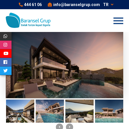
444 61 06
info@baranselgrup.com
TR