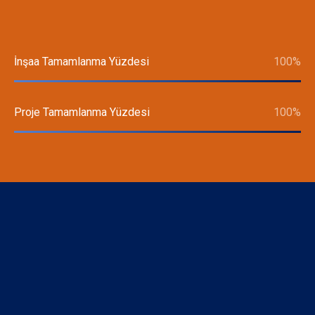
L Form ile tasarlanan zemin kat içerisinde Salon 18m²
Mutfak 18m² ve Yemek Odası alanı bulunmaktadır. Salon
içerisinde havuz terasına açılan geniş cam kapılar
bulunmaktadır. Yerden ısıtma sistemine ek olarak
İnşaa Tamamlanma Yüzdesi
100
%
Şömine yerleştiriken villalarımızda ısınma için yaz kış
çözümler sunulmaktadır.
Proje Tamamlanma Yüzdesi
100
%
Birinci Kat Planı
63m² alandan oluşan birinci kat içerisinde br adet suit
yatak odası ve içerisinde Jakuzi imkanı sunulmaktadır.
Kolidorun karşı tarafında yer alan suit genç odası
içerisinde balkona girişi bulunmaktadır.
Bodrum Kat Planı
61m² Alana sahip bodrum kat içerisinde Isıtmalı kapalı